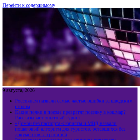
Перейти к содержимому
9 августа, 2026
Россиянам назвали самые частые ошибки за шведским
столом
Какие полки в поезде превратят поездку в кошмар?
Рассказывает опытный турист
«Домой без паспорта»: юристы и МВД назвали
пошаговый алгоритм для туристов, оставшихся без
документов за границей