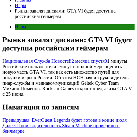
Игры
Рынки завалят дисками: GTA VI будет доступна
российским геймерам
Игры
Рынки завалят дисками: GTA VI будет
доступна российским геймерам
Национальная Служба Новостей
2 месяца спустя
0
1 минуты
Российские пользователи смогут в полной мере оценить
новую часть GTA VI, так как есть множество путей для
покупки игры в России. Об этом НСН заявил руководитель
пиар-службы и медиакоммуникаций Geltek Cyber Team
Михаил Пименов. Rockstar Games откроет предзаказы GTA VI
с 25 июня.
Навигация по записям
Предыдущая:
EverQuest Legends будет готова в конце июля
Далее:
Производительность Steam Machine проверили в
бенчмарке