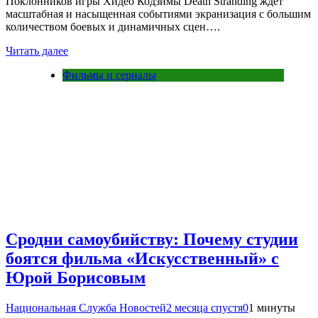
Поклонников игры Хидео Кодзимы Death Stranding ждет
масштабная и насыщенная событиями экранизация с большим
количеством боевых и динамичных сцен….
Читать далее
Фильмы и сериалы
Сродни самоубийству: Почему студии
боятся фильма «Искусственный» с
Юрой Борисовым
Национальная Служба Новостей
2 месяца спустя
0
1 минуты