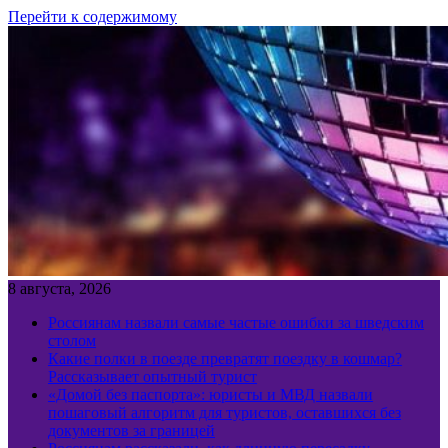
Перейти к содержимому
8 августа, 2026
Россиянам назвали самые частые ошибки за шведским
столом
Какие полки в поезде превратят поездку в кошмар?
Рассказывает опытный турист
«Домой без паспорта»: юристы и МВД назвали
пошаговый алгоритм для туристов, оставшихся без
документов за границей