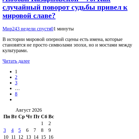
случайный поворот судьбы привел к
мировой славе?
Мир24
3 недели спустя
0
1 минуты
В истории мировой оперной сцены есть имена, которые
становятся не просто символами эпохи, но и мостами между
культурами.
Читать далее
1
2
3
…
8
Август 2026
Пн
Вт
Ср
Чт
Пт
Сб
Вс
1
2
3
4
5
6
7
8
9
10
11
12
13
14
15
16