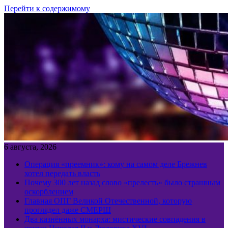
Перейти к содержимому
6 августа, 2026
Операция «преемник»: кому на самом деле Брежнев
хотел передать власть
Почему 300 лет назад слово «прелесть» было страшным
оскорблением
Главная ОПГ Великой Отечественной, которую
проглядел даже СМЕРШ
Два казнённых монарха: мистические совпадения в