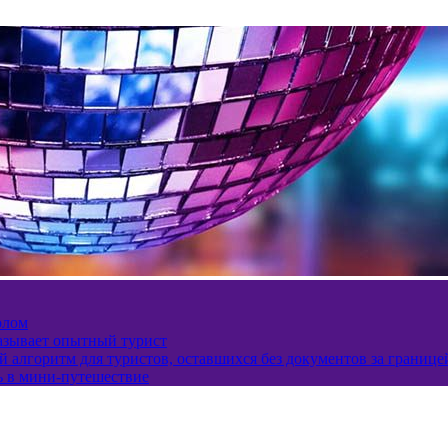
олом
казывает опытный турист
 алгоритм для туристов, оставшихся без документов за границе
ь в мини-путешествие