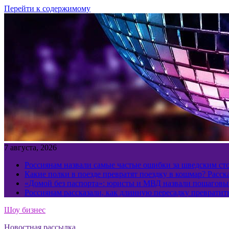
Перейти к содержимому
7 августа, 2026
Россиянам назвали самые частые ошибки за шведским ст
Какие полки в поезде превратят поездку в кошмар? Расс
«Домой без паспорта»: юристы и МВД назвали пошаговый
Россиянам рассказали, как длинную пересадку превратит
Шоу бизнес
Новостная рассылка