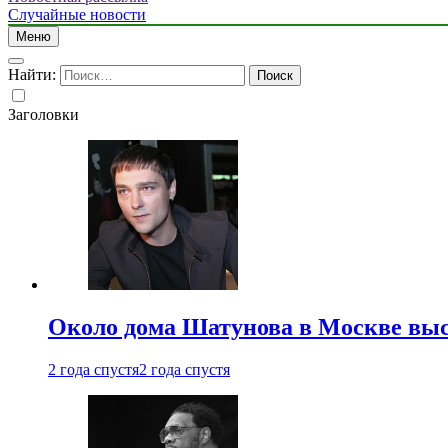
Случайные новости
Меню
Найти:
Заголовки
Около дома Шатунова в Москве выс
2 года спустя
2 года спустя