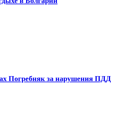
тдыхе в Болгарии
ах Погребняк за нарушения ПДД