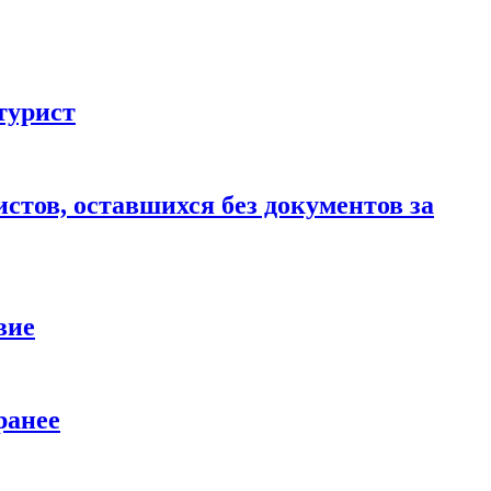
турист
стов, оставшихся без документов за
вие
ранее