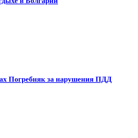
тдыхе в Болгарии
ах Погребняк за нарушения ПДД