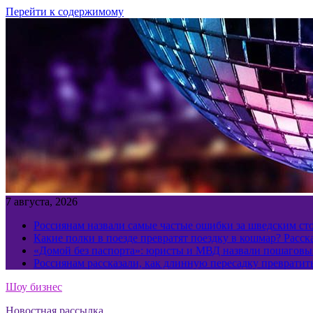
Перейти к содержимому
7 августа, 2026
Россиянам назвали самые частые ошибки за шведским ст
Какие полки в поезде превратят поездку в кошмар? Расс
«Домой без паспорта»: юристы и МВД назвали пошаговый
Россиянам рассказали, как длинную пересадку превратит
Шоу бизнес
Новостная рассылка