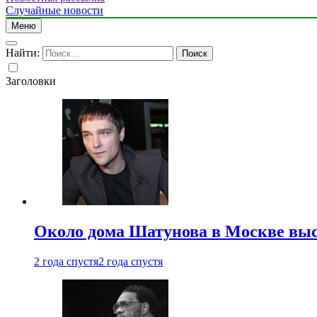
Случайные новости
Меню
Найти:
Заголовки
Около дома Шатунова в Москве выс
2 года спустя
2 года спустя