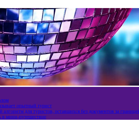
олом
казывает опытный турист
 алгоритм для туристов, оставшихся без документов за границе
ь в мини-путешествие