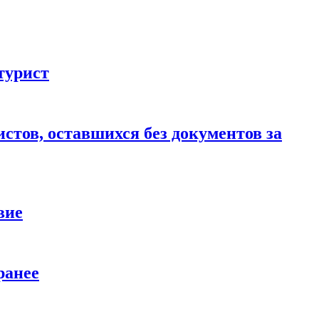
турист
стов, оставшихся без документов за
вие
ранее