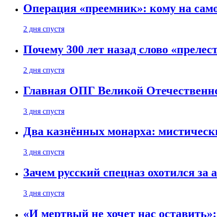
Операция «преемник»: кому на само
2 дня спустя
Почему 300 лет назад слово «преле
2 дня спустя
Главная ОПГ Великой Отечественн
3 дня спустя
Два казнённых монарха: мистическ
3 дня спустя
Зачем русский спецназ охотился за
3 дня спустя
«И мертвый не хочет нас оставить»