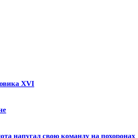
довика XVI
не
ота напугал свою команду на похоронах