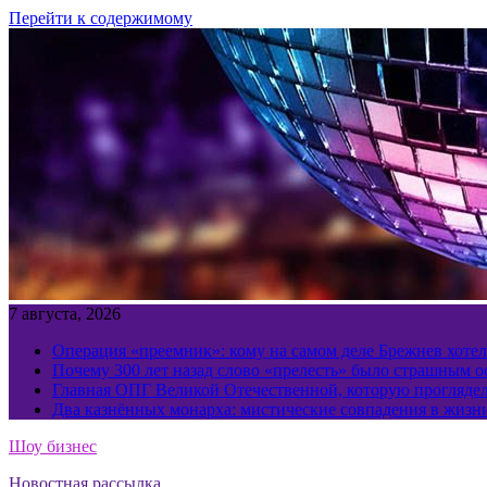
Перейти к содержимому
7 августа, 2026
Операция «преемник»: кому на самом деле Брежнев хотел
Почему 300 лет назад слово «прелесть» было страшным 
Главная ОПГ Великой Отечественной, которую прогляд
Два казнённых монарха: мистические совпадения в жизн
Шоу бизнес
Новостная рассылка