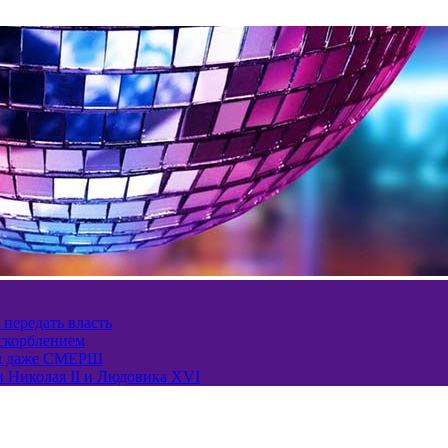
 передать власть
оскорблением
ел даже СМЕРШ
и Николая II и Людовика XVI