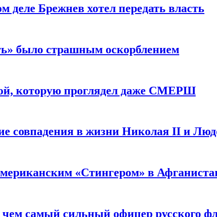
м деле Брежнев хотел передать власть
сть» было страшным оскорблением
ой, которую проглядел даже СМЕРШ
ие совпадения в жизни Николая II и Лю
 американским «Стингером» в Афганиста
: чем самый сильный офицер русского фл