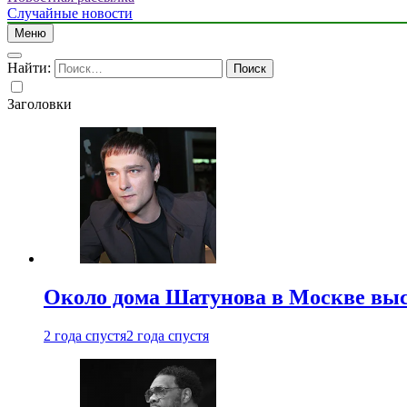
Случайные новости
Меню
Найти:
Заголовки
Около дома Шатунова в Москве выс
2 года спустя
2 года спустя