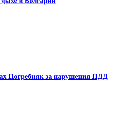
тдыхе в Болгарии
ах Погребняк за нарушения ПДД