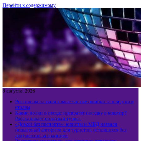
Перейти к содержимому
8 августа, 2026
Россиянам назвали самые частые ошибки за шведским
столом
Какие полки в поезде превратят поездку в кошмар?
Рассказывает опытный турист
«Домой без паспорта»: юристы и МВД назвали
пошаговый алгоритм для туристов, оставшихся без
документов за границей