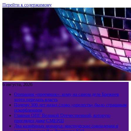
Перейти к содержимому
6 августа, 2026
Операция «преемник»: кому на самом деле Брежнев
хотел передать власть
Почему 300 лет назад слово «прелесть» было страшным
оскорблением
Главная ОПГ Великой Отечественной, которую
проглядел даже СМЕРШ
Два казнённых монарха: мистические совпадения в