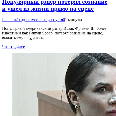
Популярный рэпер потерял сознание
и ушел из жизни прямо на сцене
Lenta.ru
2 года спустя
2 года спустя
0
1 минуты
Популярный американский рэпер Исаак Фримен III, более
известный как Fatman Scoop, потерял сознание на сцене,
выжить ему не удалось.
Читать далее