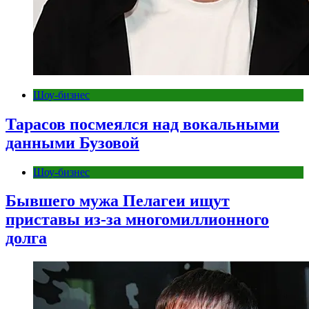
Шоу-бизнес
Тарасов посмеялся над вокальными
данными Бузовой
Шоу-бизнес
Бывшего мужа Пелагеи ищут
приставы из-за многомиллионного
долга