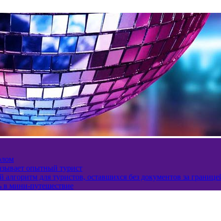
олом
казывает опытный турист
 алгоритм для туристов, оставшихся без документов за границе
ь в мини-путешествие