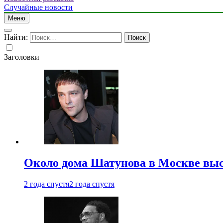
Случайные новости
Меню
Найти:
Заголовки
Около дома Шатунова в Москве выс
2 года спустя
2 года спустя