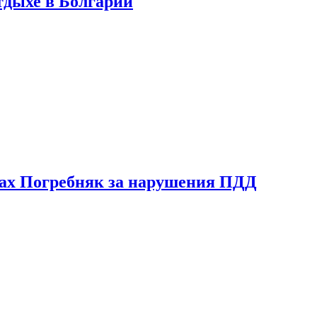
тдыхе в Болгарии
ах Погребняк за нарушения ПДД