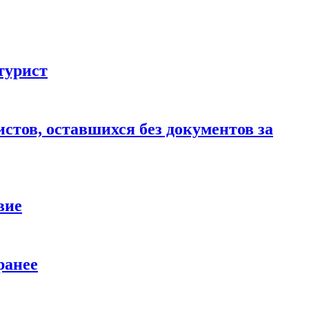
турист
стов, оставшихся без документов за
вие
ранее