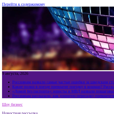
Перейти к содержимому
9 августа, 2026
Россиянам назвали самые частые ошибки за шведским ст
Какие полки в поезде превратят поездку в кошмар? Расс
«Домой без паспорта»: юристы и МВД назвали пошаговый
Россиянам рассказали, как длинную пересадку превратит
Шоу бизнес
Новостная рассылка