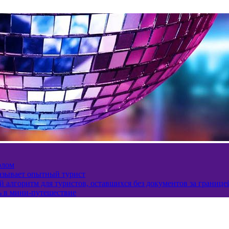
олом
казывает опытный турист
 алгоритм для туристов, оставшихся без документов за границе
ь в мини-путешествие