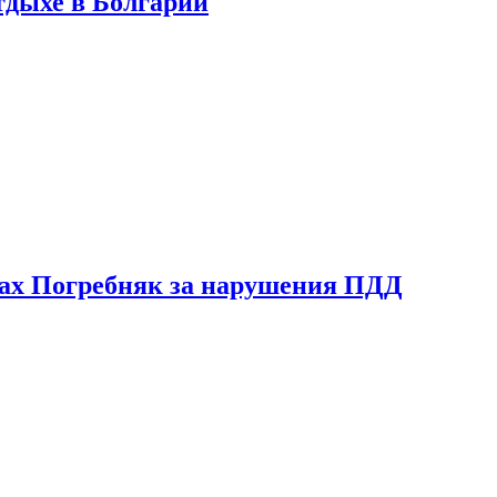
тдыхе в Болгарии
ах Погребняк за нарушения ПДД