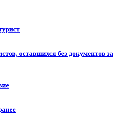
турист
стов, оставшихся без документов за
вие
ранее