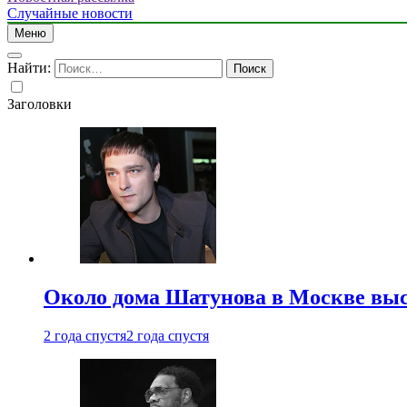
Случайные новости
Меню
Найти:
Заголовки
Около дома Шатунова в Москве выс
2 года спустя
2 года спустя