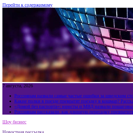
Перейти к содержимому
7 августа, 2026
Россиянам назвали самые частые ошибки за шведским ст
Какие полки в поезде превратят поездку в кошмар? Расс
«Домой без паспорта»: юристы и МВД назвали пошаговый
Россиянам рассказали, как длинную пересадку превратит
Шоу бизнес
Новостная рассылка