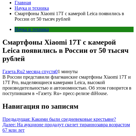
Главная
Наука и техника
Смартфоны Xiaomi 17T с камерой Leica появились в
России от 50 тысяч рублей
Наука и техника
Смартфоны Xiaomi 17T с камерой
Leica появились в России от 50 тысяч
рублей
Газета.Ru
2 месяца спустя
0
1 минуты
В России представили флагманские смартфоны Xiaomi 17T и
17T Pro, выделяющиеся камерами Leica, высокой
производительностью и автономностью. Об этом говорится в
поступившем в «Газету. Ru» пресс-релизе diHouse.
Навигация по записям
Предыдущая:
Какими были средневековые крестьяне?
Далее:
На аукционе продадут скелет тираннозавра возрастом
67 млн лет