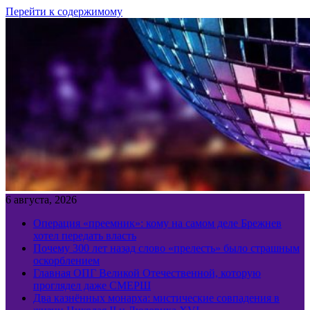
Перейти к содержимому
6 августа, 2026
Операция «преемник»: кому на самом деле Брежнев
хотел передать власть
Почему 300 лет назад слово «прелесть» было страшным
оскорблением
Главная ОПГ Великой Отечественной, которую
проглядел даже СМЕРШ
Два казнённых монарха: мистические совпадения в