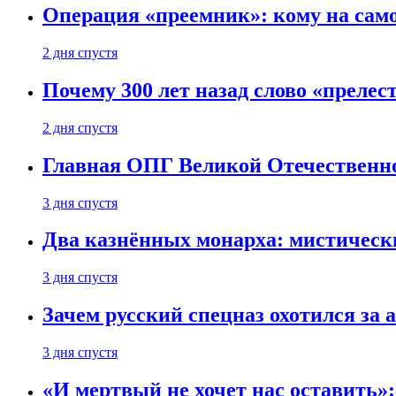
Операция «преемник»: кому на само
2 дня спустя
Почему 300 лет назад слово «преле
2 дня спустя
Главная ОПГ Великой Отечественн
3 дня спустя
Два казнённых монарха: мистическ
3 дня спустя
Зачем русский спецназ охотился за
3 дня спустя
«И мертвый не хочет нас оставить»