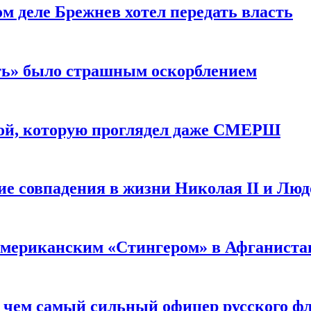
м деле Брежнев хотел передать власть
сть» было страшным оскорблением
ой, которую проглядел даже СМЕРШ
ие совпадения в жизни Николая II и Лю
 американским «Стингером» в Афганиста
: чем самый сильный офицер русского фл