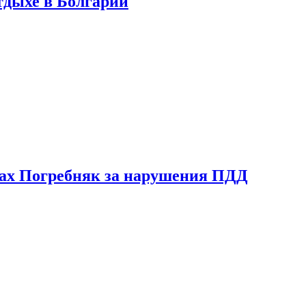
тдыхе в Болгарии
ах Погребняк за нарушения ПДД