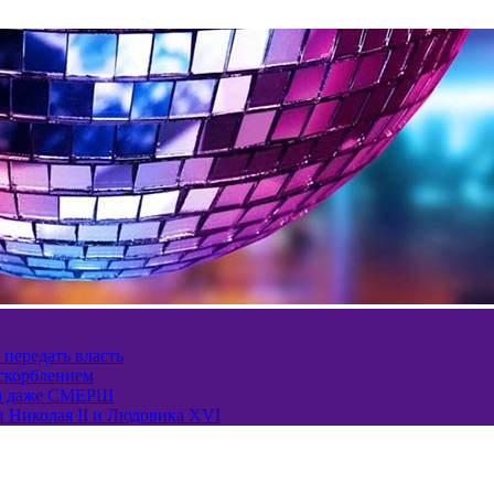
 передать власть
оскорблением
ел даже СМЕРШ
и Николая II и Людовика XVI