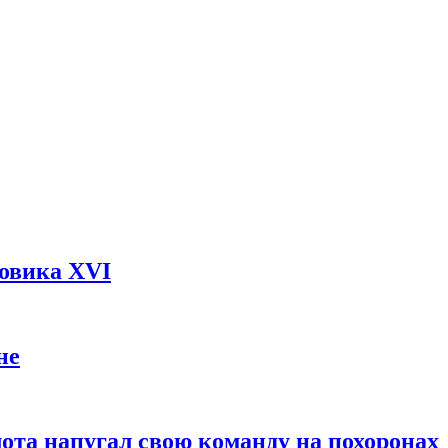
довика XVI
не
ота напугал свою команду на похоронах