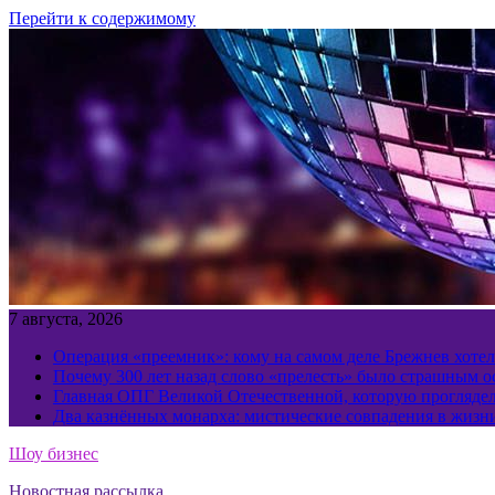
Перейти к содержимому
7 августа, 2026
Операция «преемник»: кому на самом деле Брежнев хотел
Почему 300 лет назад слово «прелесть» было страшным 
Главная ОПГ Великой Отечественной, которую прогляд
Два казнённых монарха: мистические совпадения в жизн
Шоу бизнес
Новостная рассылка