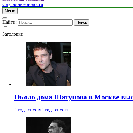
Случайные новости
Меню
Найти:
Заголовки
Около дома Шатунова в Москве выс
2 года спустя
2 года спустя