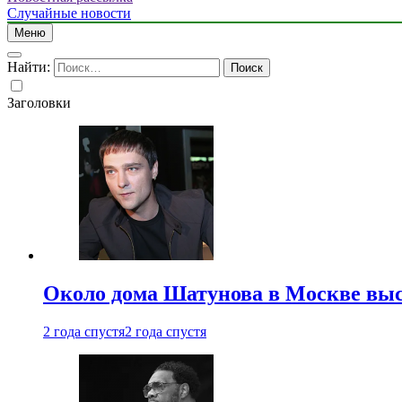
Случайные новости
Меню
Найти:
Заголовки
Около дома Шатунова в Москве выс
2 года спустя
2 года спустя