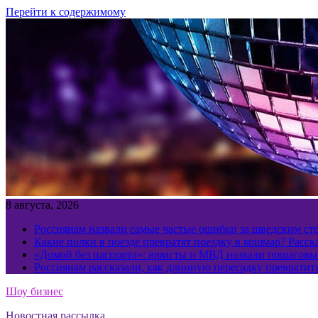
Перейти к содержимому
8 августа, 2026
Россиянам назвали самые частые ошибки за шведским ст
Какие полки в поезде превратят поездку в кошмар? Расс
«Домой без паспорта»: юристы и МВД назвали пошаговый
Россиянам рассказали, как длинную пересадку превратит
Шоу бизнес
Новостная рассылка