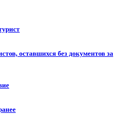
турист
стов, оставшихся без документов за
вие
ранее