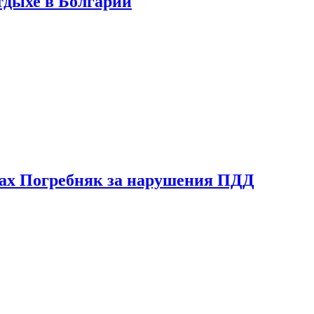
тдыхе в Болгарии
ах Погребняк за нарушения ПДД