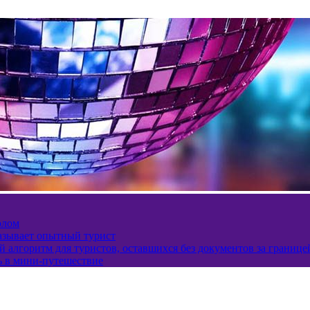
олом
казывает опытный турист
 алгоритм для туристов, оставшихся без документов за границе
ь в мини-путешествие