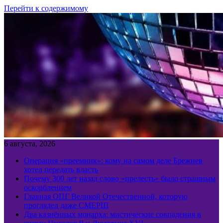
Перейти к содержимому
6 августа, 2026
Операция «преемник»: кому на самом деле Брежнев
хотел передать власть
Почему 300 лет назад слово «прелесть» было страшным
оскорблением
Главная ОПГ Великой Отечественной, которую
проглядел даже СМЕРШ
Два казнённых монарха: мистические совпадения в