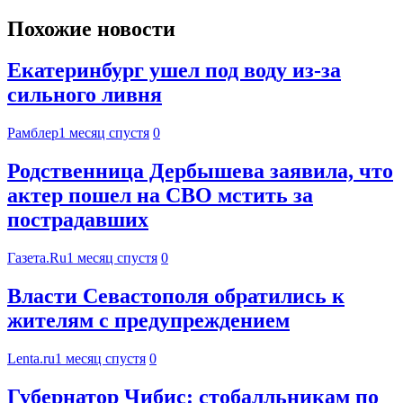
Похожие новости
Екатеринбург ушел под воду из-за
сильного ливня
Рамблер
1 месяц спустя
0
Родственница Дербышева заявила, что
актер пошел на СВО мстить за
пострадавших
Газета.Ru
1 месяц спустя
0
Власти Севастополя обратились к
жителям с предупреждением
Lenta.ru
1 месяц спустя
0
Губернатор Чибис: стобалльникам по