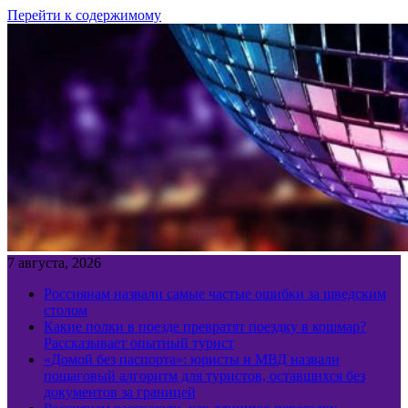
Перейти к содержимому
7 августа, 2026
Россиянам назвали самые частые ошибки за шведским
столом
Какие полки в поезде превратят поездку в кошмар?
Рассказывает опытный турист
«Домой без паспорта»: юристы и МВД назвали
пошаговый алгоритм для туристов, оставшихся без
документов за границей