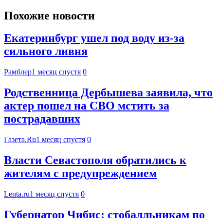
Похожие новости
Екатеринбург ушел под воду из-за
сильного ливня
Рамблер
1 месяц спустя
0
Родственница Дербышева заявила, что
актер пошел на СВО мстить за
пострадавших
Газета.Ru
1 месяц спустя
0
Власти Севастополя обратились к
жителям с предупреждением
Lenta.ru
1 месяц спустя
0
Губернатор Чибис: стобалльникам по