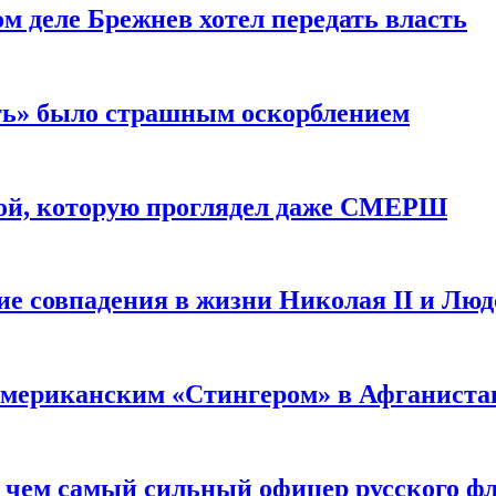
м деле Брежнев хотел передать власть
сть» было страшным оскорблением
ой, которую проглядел даже СМЕРШ
ие совпадения в жизни Николая II и Лю
 американским «Стингером» в Афганиста
: чем самый сильный офицер русского фл