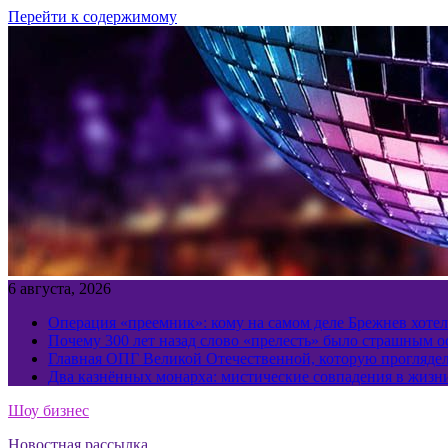
Перейти к содержимому
6 августа, 2026
Операция «преемник»: кому на самом деле Брежнев хотел
Почему 300 лет назад слово «прелесть» было страшным 
Главная ОПГ Великой Отечественной, которую прогляд
Два казнённых монарха: мистические совпадения в жизн
Шоу бизнес
Новостная рассылка