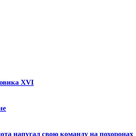
довика XVI
не
ота напугал свою команду на похоронах