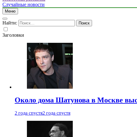
Случайные новости
Меню
Найти:
Заголовки
Около дома Шатунова в Москве выс
2 года спустя
2 года спустя