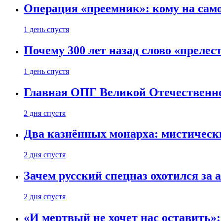
Операция «преемник»: кому на само
1 день спустя
Почему 300 лет назад слово «преле
1 день спустя
Главная ОПГ Великой Отечественн
2 дня спустя
Два казнённых монарха: мистическ
2 дня спустя
Зачем русский спецназ охотился за
2 дня спустя
«И мертвый не хочет нас оставить»