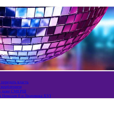
 передать власть
оскорблением
ел даже СМЕРШ
и Николая II и Людовика XVI