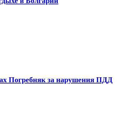
тдыхе в Болгарии
ах Погребняк за нарушения ПДД