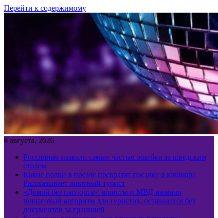
Перейти к содержимому
8 августа, 2026
Россиянам назвали самые частые ошибки за шведским
столом
Какие полки в поезде превратят поездку в кошмар?
Рассказывает опытный турист
«Домой без паспорта»: юристы и МВД назвали
пошаговый алгоритм для туристов, оставшихся без
документов за границей