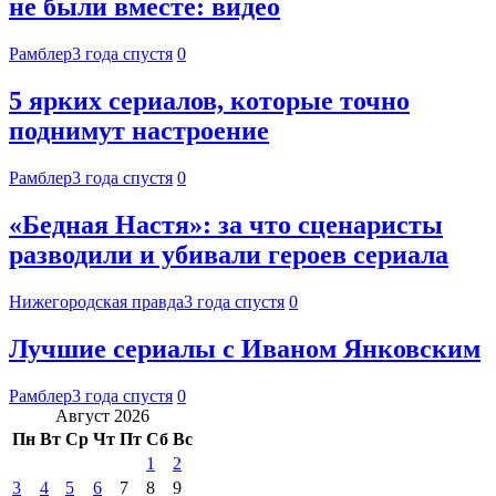
не были вместе: видео
Рамблер
3 года спустя
0
5 ярких сериалов, которые точно
поднимут настроение
Рамблер
3 года спустя
0
«Бедная Настя»: за что сценаристы
разводили и убивали героев сериала
Нижегородская правда
3 года спустя
0
Лучшие сериалы с Иваном Янковским
Рамблер
3 года спустя
0
Август 2026
Пн
Вт
Ср
Чт
Пт
Сб
Вс
1
2
3
4
5
6
7
8
9