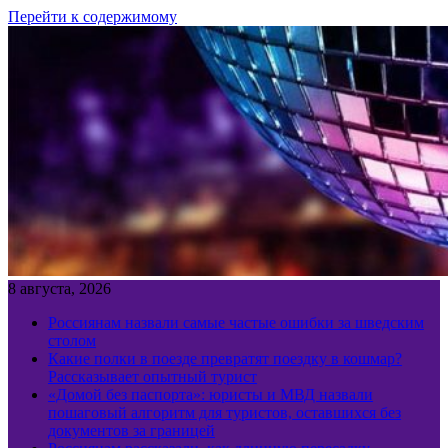
Перейти к содержимому
8 августа, 2026
Россиянам назвали самые частые ошибки за шведским
столом
Какие полки в поезде превратят поездку в кошмар?
Рассказывает опытный турист
«Домой без паспорта»: юристы и МВД назвали
пошаговый алгоритм для туристов, оставшихся без
документов за границей