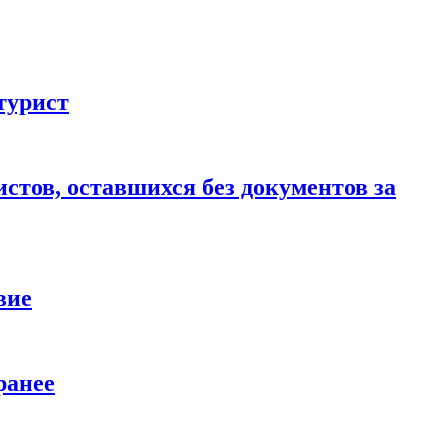
турист
стов, оставшихся без документов за
вие
ранее