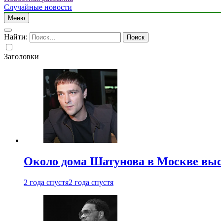
Случайные новости
Меню
Найти:
Заголовки
Около дома Шатунова в Москве выс
2 года спустя
2 года спустя