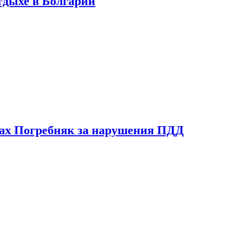
тдыхе в Болгарии
ах Погребняк за нарушения ПДД