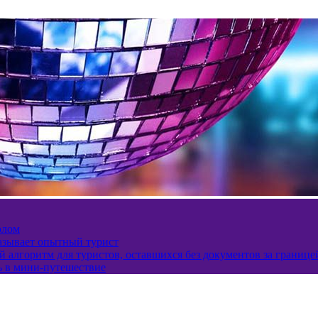
олом
казывает опытный турист
 алгоритм для туристов, оставшихся без документов за границе
ь в мини-путешествие