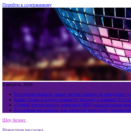
Перейти к содержимому
8 августа, 2026
Россиянам назвали самые частые ошибки за шведским ст
Какие полки в поезде превратят поездку в кошмар? Расс
«Домой без паспорта»: юристы и МВД назвали пошаговый
Россиянам рассказали, как длинную пересадку превратит
Шоу бизнес
Новостная рассылка