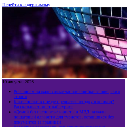
Перейти к содержимому
10 августа, 2026
Россиянам назвали самые частые ошибки за шведским
столом
Какие полки в поезде превратят поездку в кошмар?
Рассказывает опытный турист
«Домой без паспорта»: юристы и МВД назвали
пошаговый алгоритм для туристов, оставшихся без
документов за границей