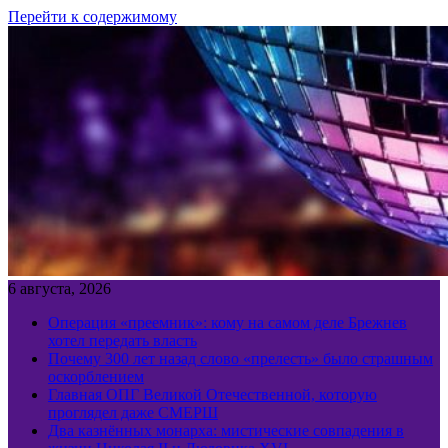
Перейти к содержимому
6 августа, 2026
Операция «преемник»: кому на самом деле Брежнев
хотел передать власть
Почему 300 лет назад слово «прелесть» было страшным
оскорблением
Главная ОПГ Великой Отечественной, которую
проглядел даже СМЕРШ
Два казнённых монарха: мистические совпадения в