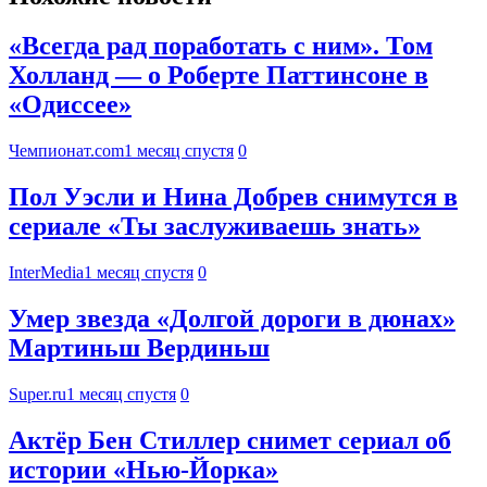
«Всегда рад поработать с ним». Том
Холланд — о Роберте Паттинсоне в
«Одиссее»
Чемпионат.com
1 месяц спустя
0
Пол Уэсли и Нина Добрев снимутся в
сериале «Ты заслуживаешь знать»
InterMedia
1 месяц спустя
0
Умер звезда «Долгой дороги в дюнах»
Мартиньш Вердиньш
Super.ru
1 месяц спустя
0
Актёр Бен Стиллер снимет сериал об
истории «Нью-Йорка»