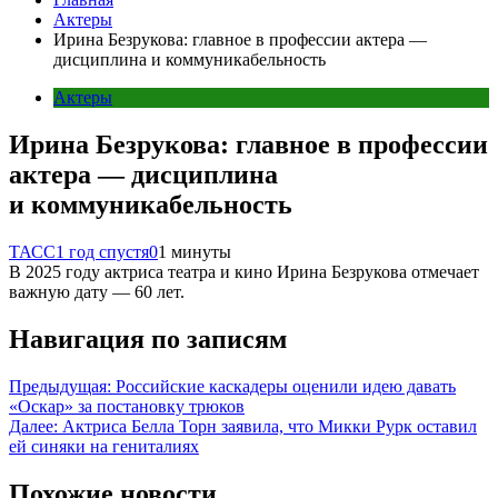
Актеры
Ирина Безрукова: главное в профессии актера —
дисциплина и коммуникабельность
Актеры
Ирина Безрукова: главное в профессии
актера — дисциплина
и коммуникабельность
ТАСС
1 год спустя
0
1 минуты
В 2025 году актриса театра и кино Ирина Безрукова отмечает
важную дату — 60 лет.
Навигация по записям
Предыдущая:
Российские каскадеры оценили идею давать
«Оскар» за постановку трюков
Далее:
Актриса Белла Торн заявила, что Микки Рурк оставил
ей синяки на гениталиях
Похожие новости