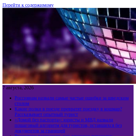
Перейти к содержимому
7 августа, 2026
Россиянам назвали самые частые ошибки за шведским
столом
Какие полки в поезде превратят поездку в кошмар?
Рассказывает опытный турист
«Домой без паспорта»: юристы и МВД назвали
пошаговый алгоритм для туристов, оставшихся без
документов за границей