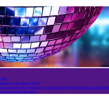
олом
казывает опытный турист
 алгоритм для туристов, оставшихся без документов за границе
ь в мини-путешествие