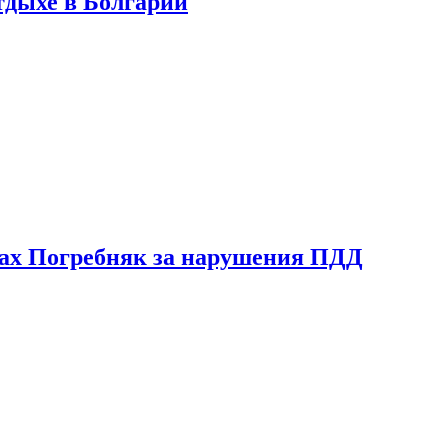
тдыхе в Болгарии
ах Погребняк за нарушения ПДД