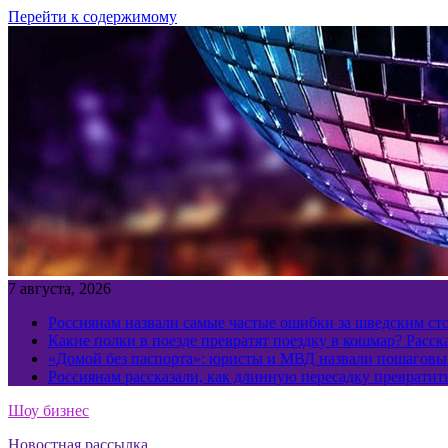
Перейти к содержимому
7 августа, 2026
Россиянам назвали самые частые ошибки за шведским ст
Какие полки в поезде превратят поездку в кошмар? Расс
«Домой без паспорта»: юристы и МВД назвали пошаговый
Россиянам рассказали, как длинную пересадку превратит
Шоу бизнес
Новостная рассылка