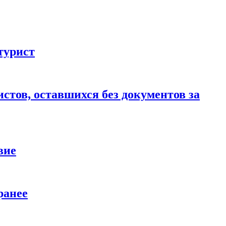
турист
стов, оставшихся без документов за
вие
ранее