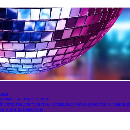
олом
казывает опытный турист
 алгоритм для туристов, оставшихся без документов за границе
ь в мини-путешествие