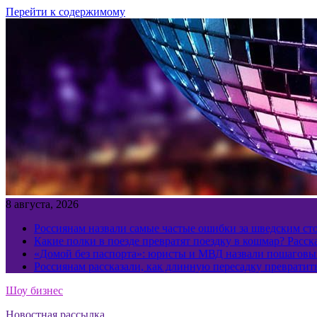
Перейти к содержимому
8 августа, 2026
Россиянам назвали самые частые ошибки за шведским ст
Какие полки в поезде превратят поездку в кошмар? Расс
«Домой без паспорта»: юристы и МВД назвали пошаговый
Россиянам рассказали, как длинную пересадку превратит
Шоу бизнес
Новостная рассылка