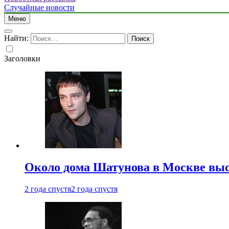
Случайные новости
Меню
Найти:
Заголовки
Около дома Шатунова в Москве выс
2 года спустя
2 года спустя