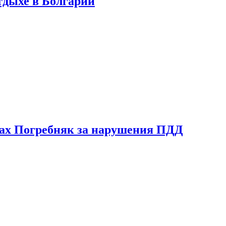
тдыхе в Болгарии
ах Погребняк за нарушения ПДД