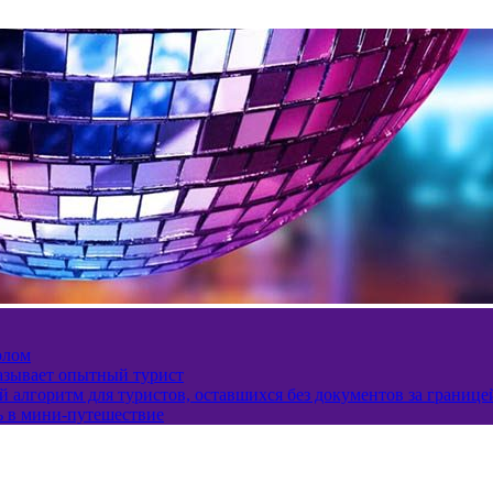
олом
казывает опытный турист
 алгоритм для туристов, оставшихся без документов за границе
ь в мини-путешествие