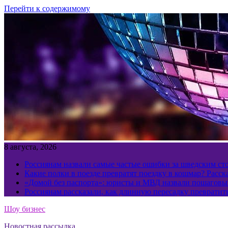
Перейти к содержимому
8 августа, 2026
Россиянам назвали самые частые ошибки за шведским ст
Какие полки в поезде превратят поездку в кошмар? Расс
«Домой без паспорта»: юристы и МВД назвали пошаговый
Россиянам рассказали, как длинную пересадку превратит
Шоу бизнес
Новостная рассылка