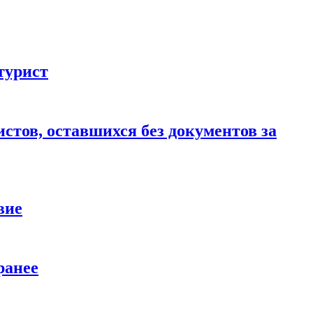
турист
стов, оставшихся без документов за
вие
ранее