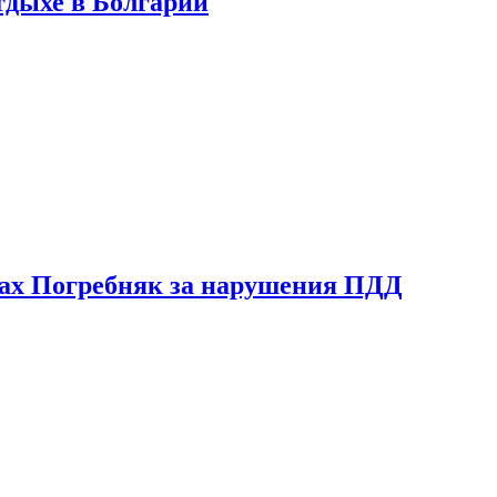
тдыхе в Болгарии
ах Погребняк за нарушения ПДД