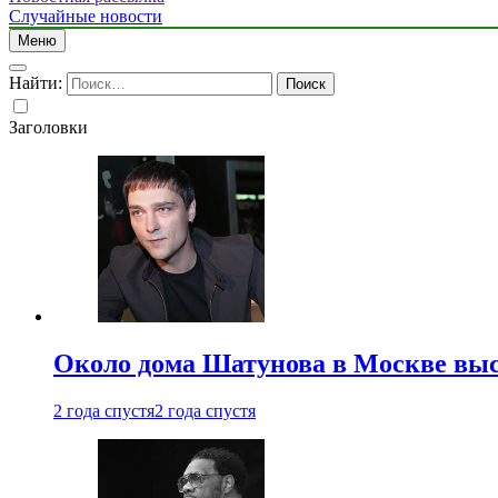
Случайные новости
Меню
Найти:
Заголовки
Около дома Шатунова в Москве выс
2 года спустя
2 года спустя