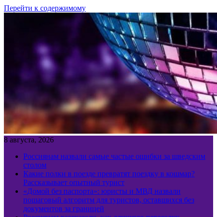
Перейти к содержимому
8 августа, 2026
Россиянам назвали самые частые ошибки за шведским
столом
Какие полки в поезде превратят поездку в кошмар?
Рассказывает опытный турист
«Домой без паспорта»: юристы и МВД назвали
пошаговый алгоритм для туристов, оставшихся без
документов за границей