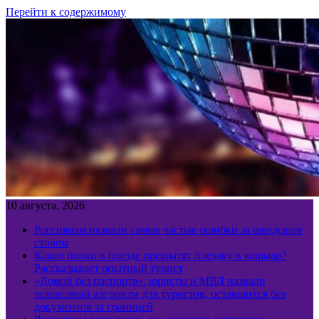
Перейти к содержимому
10 августа, 2026
Россиянам назвали самые частые ошибки за шведским
столом
Какие полки в поезде превратят поездку в кошмар?
Рассказывает опытный турист
«Домой без паспорта»: юристы и МВД назвали
пошаговый алгоритм для туристов, оставшихся без
документов за границей