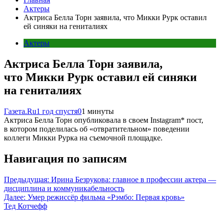
Актеры
Актриса Белла Торн заявила, что Микки Рурк оставил
ей синяки на гениталиях
Актеры
Актриса Белла Торн заявила,
что Микки Рурк оставил ей синяки
на гениталиях
Газета.Ru
1 год спустя
0
1 минуты
Актриса Белла Торн опубликовала в своем Instagram* пост,
в котором поделилась об «отвратительном» поведении
коллеги Микки Рурка на съемочной площадке.
Навигация по записям
Предыдущая:
Ирина Безрукова: главное в профессии актера —
дисциплина и коммуникабельность
Далее:
Умер режиссёр фильма «Рэмбо: Первая кровь»
Тед Котчефф