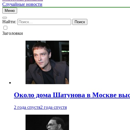
Случайные новости
Меню
Найти:
Заголовки
Около дома Шатунова в Москве выс
2 года спустя
2 года спустя