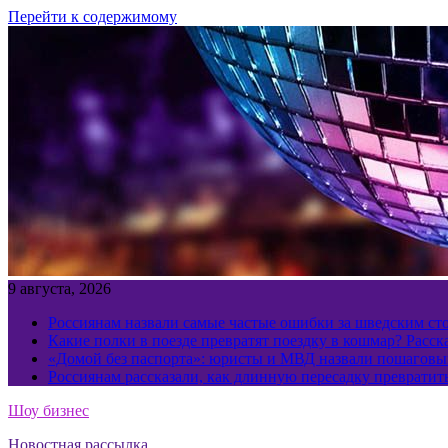
Перейти к содержимому
9 августа, 2026
Россиянам назвали самые частые ошибки за шведским ст
Какие полки в поезде превратят поездку в кошмар? Расс
«Домой без паспорта»: юристы и МВД назвали пошаговый
Россиянам рассказали, как длинную пересадку превратит
Шоу бизнес
Новостная рассылка