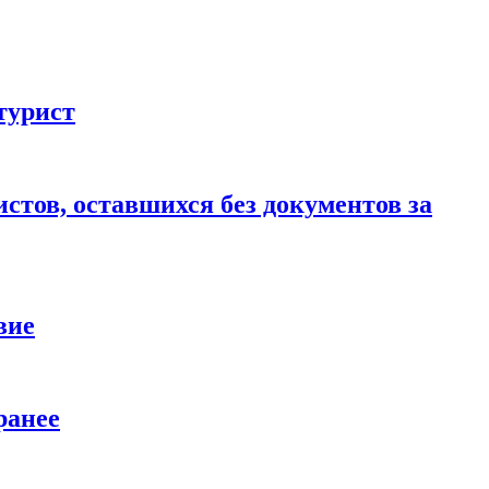
турист
стов, оставшихся без документов за
вие
ранее