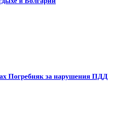
тдыхе в Болгарии
ах Погребняк за нарушения ПДД