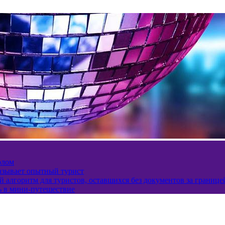
олом
казывает опытный турист
 алгоритм для туристов, оставшихся без документов за границе
ь в мини-путешествие