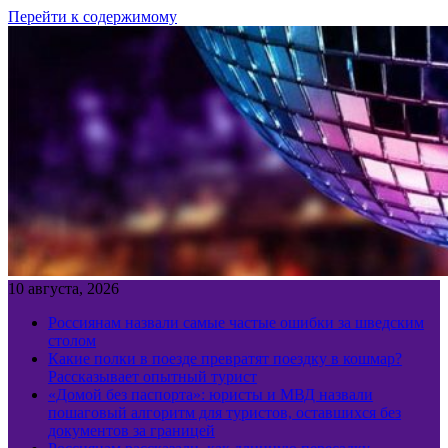
Перейти к содержимому
10 августа, 2026
Россиянам назвали самые частые ошибки за шведским
столом
Какие полки в поезде превратят поездку в кошмар?
Рассказывает опытный турист
«Домой без паспорта»: юристы и МВД назвали
пошаговый алгоритм для туристов, оставшихся без
документов за границей