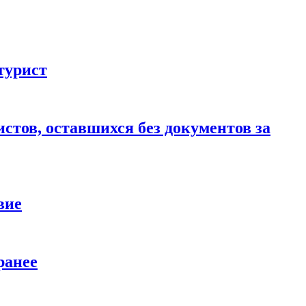
турист
стов, оставшихся без документов за
вие
ранее