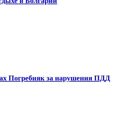
тдыхе в Болгарии
ах Погребняк за нарушения ПДД