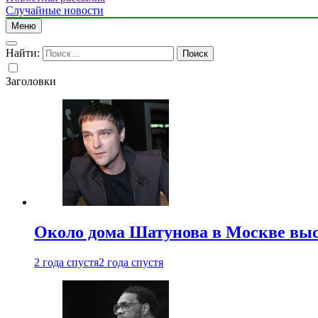
Случайные новости
Меню
Найти:
Заголовки
Около дома Шатунова в Москве выс
2 года спустя
2 года спустя