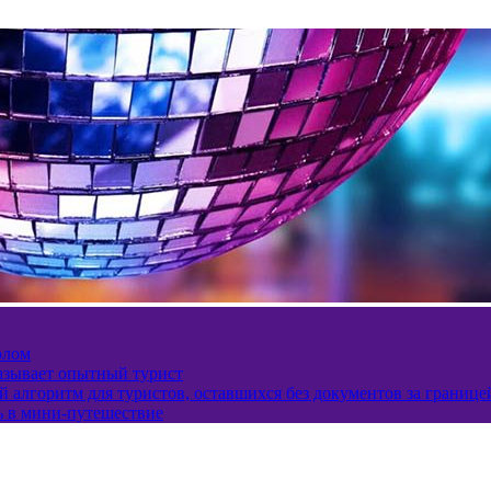
олом
казывает опытный турист
 алгоритм для туристов, оставшихся без документов за границе
ь в мини-путешествие