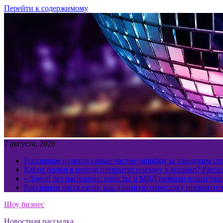
Перейти к содержимому
7 августа, 2026
Россиянам назвали самые частые ошибки за шведским ст
Какие полки в поезде превратят поездку в кошмар? Расс
«Домой без паспорта»: юристы и МВД назвали пошаговый
Россиянам рассказали, как длинную пересадку превратит
Шоу бизнес
Новостная рассылка