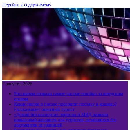
Перейти к содержимому
7 августа, 2026
Россиянам назвали самые частые ошибки за шведским
столом
Какие полки в поезде превратят поездку в кошмар?
Рассказывает опытный турист
«Домой без паспорта»: юристы и МВД назвали
пошаговый алгоритм для туристов, оставшихся без
документов за границей