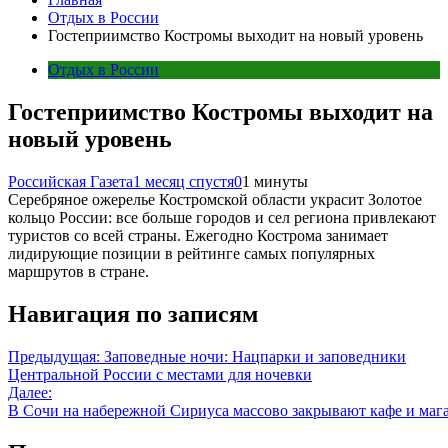
Отдых в России
Гостеприимство Костромы выходит на новый уровень
Отдых в России
Гостеприимство Костромы выходит на
новый уровень
Российская Газета
1 месяц спустя
0
1 минуты
Серебряное ожерелье Костромской области украсит Золотое
кольцо России: все больше городов и сел региона привлекают
туристов со всей страны. Ежегодно Кострома занимает
лидирующие позиции в рейтинге самых популярных
маршрутов в стране.
Навигация по записям
Предыдущая:
Заповедные ночи: Нацпарки и заповедники
Центральной России с местами для ночевки
Далее:
В Сочи на набережной Сириуса массово закрывают кафе и маг