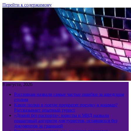
Перейти к содержимому
8 августа, 2026
Россиянам назвали самые частые ошибки за шведским
столом
Какие полки в поезде превратят поездку в кошмар?
Рассказывает опытный турист
«Домой без паспорта»: юристы и МВД назвали
пошаговый алгоритм для туристов, оставшихся без
документов за границей