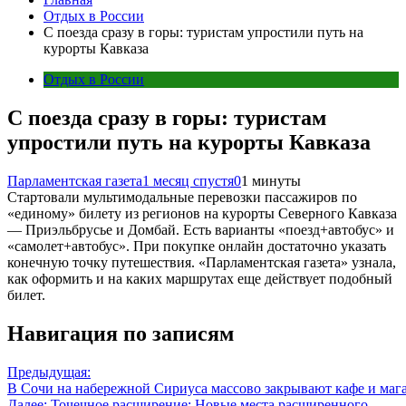
Отдых в России
С поезда сразу в горы: туристам упростили путь на
курорты Кавказа
Отдых в России
С поезда сразу в горы: туристам
упростили путь на курорты Кавказа
Парламентская газета
1 месяц спустя
0
1 минуты
Стартовали мультимодальные перевозки пассажиров по
«единому» билету из регионов на курорты Северного Кавказа
— Приэльбрусье и Домбай. Есть варианты «поезд+автобус» и
«самолет+автобус». При покупке онлайн достаточно указать
конечную точку путешествия. «Парламентская газета» узнала,
как оформить и на каких маршрутах еще действует подобный
билет.
Навигация по записям
Предыдущая:
В Сочи на набережной Сириуса массово закрывают кафе и маг
Далее:
Точечное расширение: Новые места расширенного