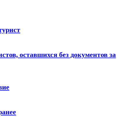
турист
стов, оставшихся без документов за
вие
ранее