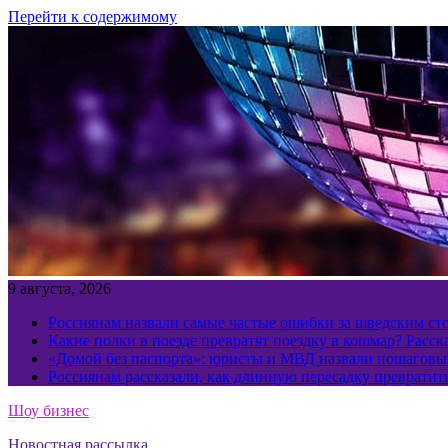
Перейти к содержимому
9 августа, 2026
Россиянам назвали самые частые ошибки за шведским ст
Какие полки в поезде превратят поездку в кошмар? Расс
«Домой без паспорта»: юристы и МВД назвали пошаговый
Россиянам рассказали, как длинную пересадку превратит
Шоу бизнес
Новостная рассылка