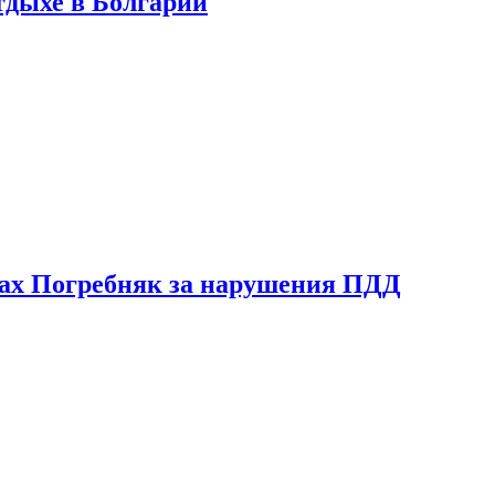
тдыхе в Болгарии
ах Погребняк за нарушения ПДД