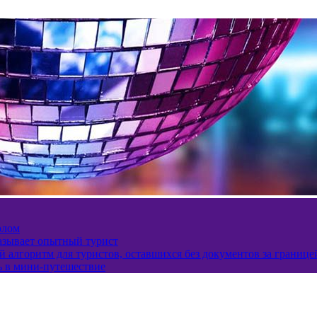
олом
казывает опытный турист
 алгоритм для туристов, оставшихся без документов за границе
ь в мини-путешествие