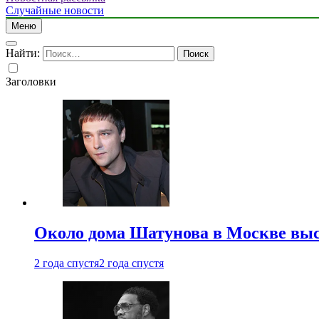
Случайные новости
Меню
Найти:
Заголовки
Около дома Шатунова в Москве выс
2 года спустя
2 года спустя