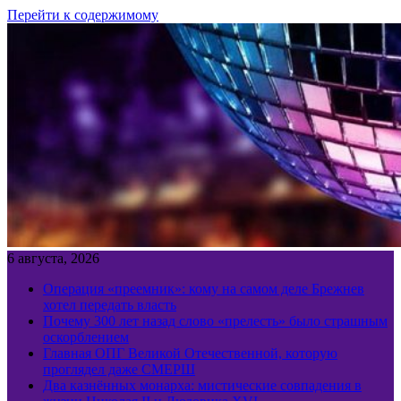
Перейти к содержимому
6 августа, 2026
Операция «преемник»: кому на самом деле Брежнев
хотел передать власть
Почему 300 лет назад слово «прелесть» было страшным
оскорблением
Главная ОПГ Великой Отечественной, которую
проглядел даже СМЕРШ
Два казнённых монарха: мистические совпадения в