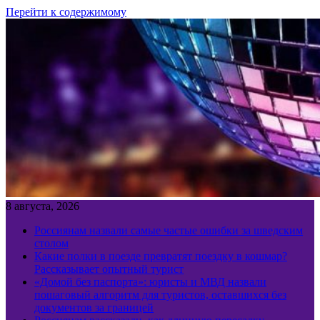
Перейти к содержимому
8 августа, 2026
Россиянам назвали самые частые ошибки за шведским
столом
Какие полки в поезде превратят поездку в кошмар?
Рассказывает опытный турист
«Домой без паспорта»: юристы и МВД назвали
пошаговый алгоритм для туристов, оставшихся без
документов за границей