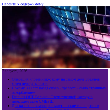
Перейти к содержимому
7 августа, 2026
Операция «преемник»: кому на самом деле Брежнев
хотел передать власть
Почему 300 лет назад слово «прелесть» было страшным
оскорблением
Главная ОПГ Великой Отечественной, которую
проглядел даже СМЕРШ
Два казнённых монарха: мистические совпадения в