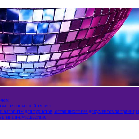
олом
казывает опытный турист
 алгоритм для туристов, оставшихся без документов за границе
ь в мини-путешествие