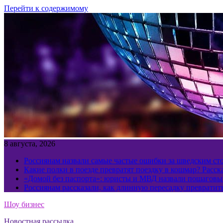
Перейти к содержимому
8 августа, 2026
Россиянам назвали самые частые ошибки за шведским ст
Какие полки в поезде превратят поездку в кошмар? Расс
«Домой без паспорта»: юристы и МВД назвали пошаговый
Россиянам рассказали, как длинную пересадку превратит
Шоу бизнес
Новостная рассылка