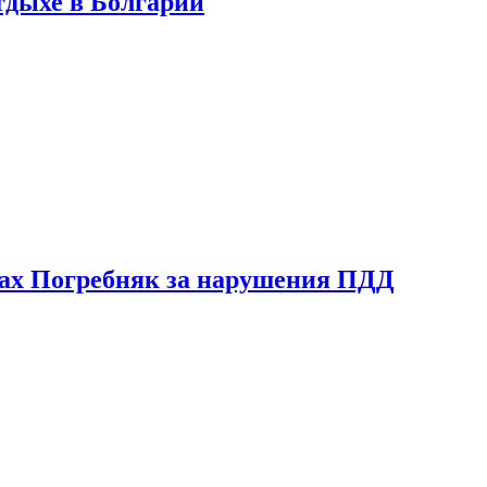
тдыхе в Болгарии
ах Погребняк за нарушения ПДД