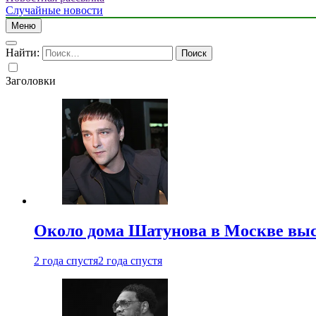
Случайные новости
Меню
Найти:
Заголовки
Около дома Шатунова в Москве выс
2 года спустя
2 года спустя