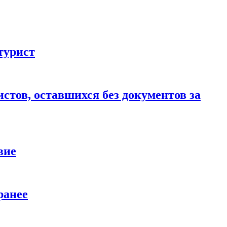
турист
стов, оставшихся без документов за
вие
ранее