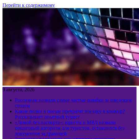
Перейти к содержимому
9 августа, 2026
Россиянам назвали самые частые ошибки за шведским
столом
Какие полки в поезде превратят поездку в кошмар?
Рассказывает опытный турист
«Домой без паспорта»: юристы и МВД назвали
пошаговый алгоритм для туристов, оставшихся без
документов за границей