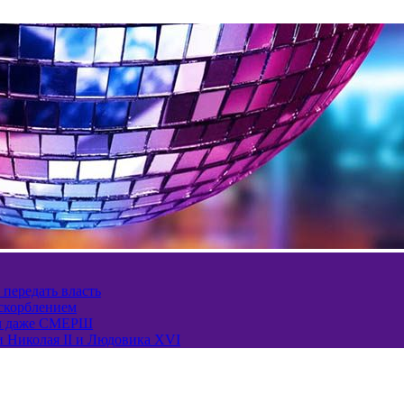
 передать власть
оскорблением
ел даже СМЕРШ
и Николая II и Людовика XVI