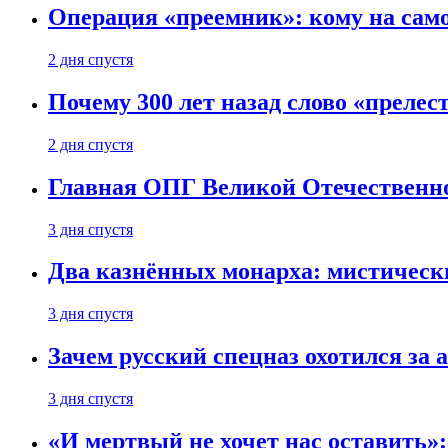
Операция «преемник»: кому на само
2 дня спустя
Почему 300 лет назад слово «преле
2 дня спустя
Главная ОПГ Великой Отечественн
3 дня спустя
Два казнённых монарха: мистическ
3 дня спустя
Зачем русский спецназ охотился за
3 дня спустя
«И мертвый не хочет нас оставить»