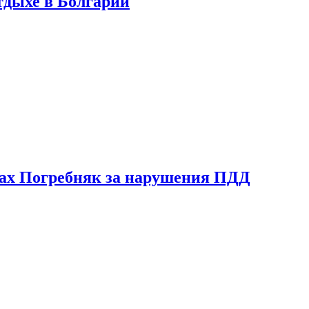
тдыхе в Болгарии
ах Погребняк за нарушения ПДД