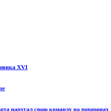
довика XVI
не
ота напугал свою команду на похоронах