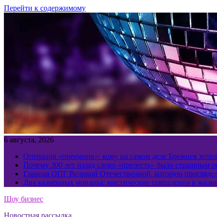
Перейти к содержимому
6 августа, 2026
Операция «преемник»: кому на самом деле Брежнев хотел
Почему 300 лет назад слово «прелесть» было страшным 
Главная ОПГ Великой Отечественной, которую прогляд
Два казнённых монарха: мистические совпадения в жизн
Шоу бизнес
Новостная рассылка