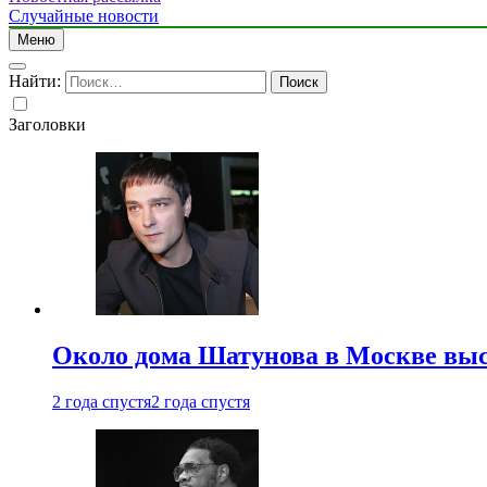
Случайные новости
Меню
Найти:
Заголовки
Около дома Шатунова в Москве выс
2 года спустя
2 года спустя