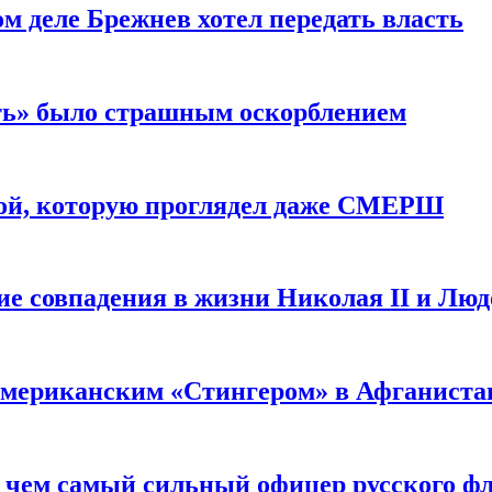
м деле Брежнев хотел передать власть
сть» было страшным оскорблением
ой, которую проглядел даже СМЕРШ
ие совпадения в жизни Николая II и Лю
 американским «Стингером» в Афганиста
: чем самый сильный офицер русского фл