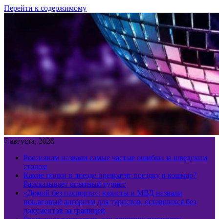
Перейти к содержимому
7 августа, 2026
Россиянам назвали самые частые ошибки за шведским
столом
Какие полки в поезде превратят поездку в кошмар?
Рассказывает опытный турист
«Домой без паспорта»: юристы и МВД назвали
пошаговый алгоритм для туристов, оставшихся без
документов за границей