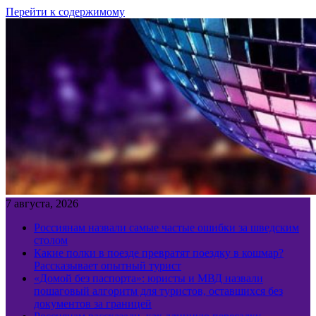
Перейти к содержимому
7 августа, 2026
Россиянам назвали самые частые ошибки за шведским
столом
Какие полки в поезде превратят поездку в кошмар?
Рассказывает опытный турист
«Домой без паспорта»: юристы и МВД назвали
пошаговый алгоритм для туристов, оставшихся без
документов за границей