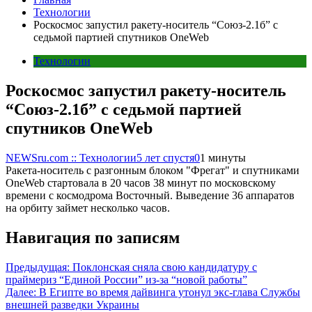
Технологии
Роскосмос запустил ракету-носитель “Союз-2.1б” с
седьмой партией спутников OneWeb
Технологии
Роскосмос запустил ракету-носитель
“Союз-2.1б” с седьмой партией
спутников OneWeb
NEWSru.com :: Технологии
5 лет спустя
0
1 минуты
Ракета-носитель с разгонным блоком "Фрегат" и спутниками
OneWeb стартовала в 20 часов 38 минут по московскому
времени с космодрома Восточный. Выведение 36 аппаратов
на орбиту займет несколько часов.
Навигация по записям
Предыдущая:
Поклонская сняла свою кандидатуру с
праймериз “Единой России” из-за “новой работы”
Далее:
В Египте во время дайвинга утонул экс-глава Службы
внешней разведки Украины