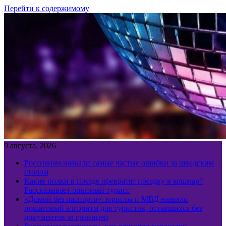
Перейти к содержимому
9 августа, 2026
Россиянам назвали самые частые ошибки за шведским
столом
Какие полки в поезде превратят поездку в кошмар?
Рассказывает опытный турист
«Домой без паспорта»: юристы и МВД назвали
пошаговый алгоритм для туристов, оставшихся без
документов за границей