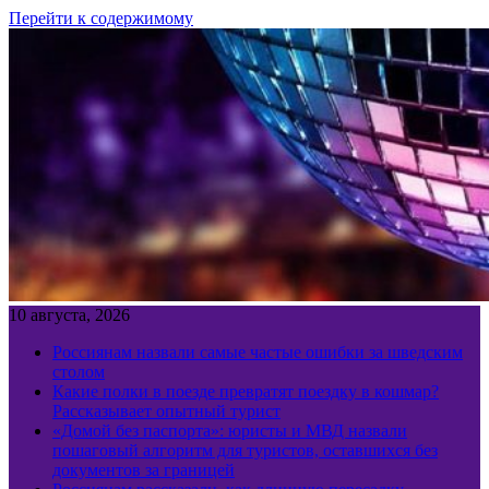
Перейти к содержимому
10 августа, 2026
Россиянам назвали самые частые ошибки за шведским
столом
Какие полки в поезде превратят поездку в кошмар?
Рассказывает опытный турист
«Домой без паспорта»: юристы и МВД назвали
пошаговый алгоритм для туристов, оставшихся без
документов за границей