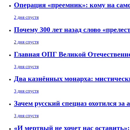
Операция «преемник»: кому на само
2 дня спустя
Почему 300 лет назад слово «преле
2 дня спустя
Главная ОПГ Великой Отечественн
3 дня спустя
Два казнённых монарха: мистическ
3 дня спустя
Зачем русский спецназ охотился за
3 дня спустя
«И мертвый не хочет нас оставить»