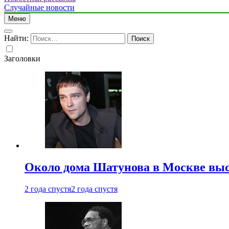
Случайные новости
Меню
Найти:
Заголовки
Около дома Шатунова в Москве выс
2 года спустя
2 года спустя