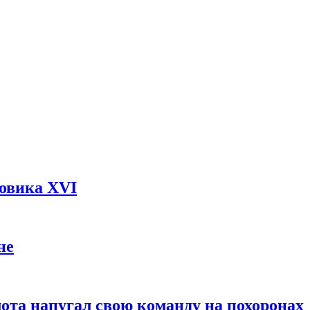
довика XVI
не
ота напугал свою команду на похоронах