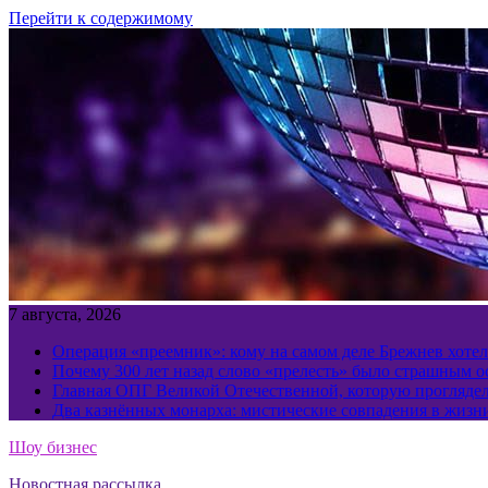
Перейти к содержимому
7 августа, 2026
Операция «преемник»: кому на самом деле Брежнев хотел
Почему 300 лет назад слово «прелесть» было страшным 
Главная ОПГ Великой Отечественной, которую прогляд
Два казнённых монарха: мистические совпадения в жизн
Шоу бизнес
Новостная рассылка