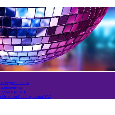
 передать власть
оскорблением
ел даже СМЕРШ
и Николая II и Людовика XVI