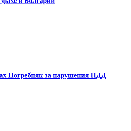
тдыхе в Болгарии
ах Погребняк за нарушения ПДД