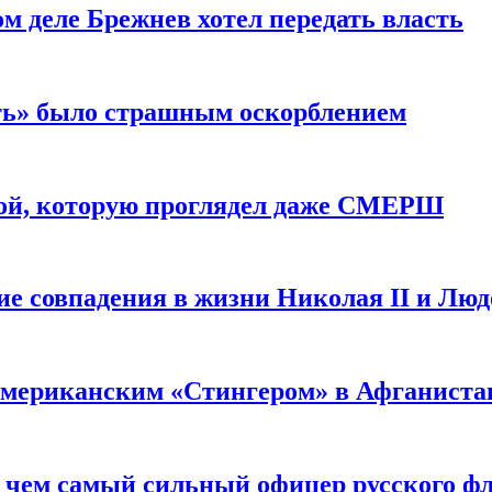
м деле Брежнев хотел передать власть
сть» было страшным оскорблением
ой, которую проглядел даже СМЕРШ
ие совпадения в жизни Николая II и Лю
 американским «Стингером» в Афганиста
: чем самый сильный офицер русского фл