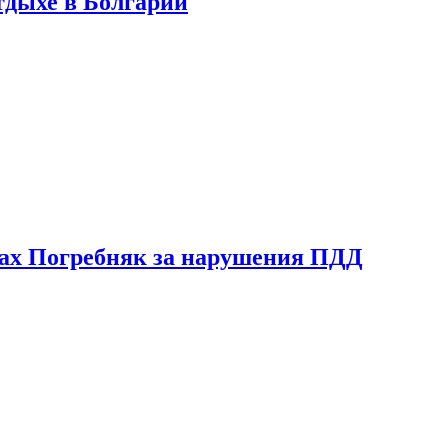
тдыхе в Болгарии
ах Погребняк за нарушения ПДД