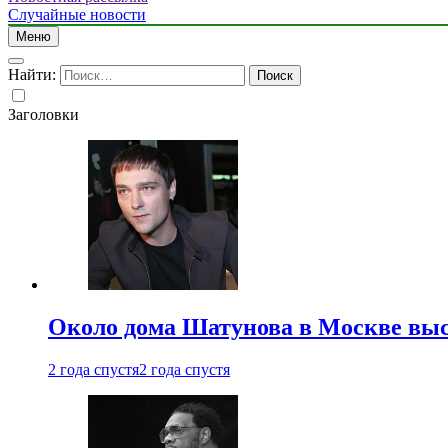
Случайные новости
Меню
Найти:
Заголовки
Около дома Шатунова в Москве выс
2 года спустя
2 года спустя