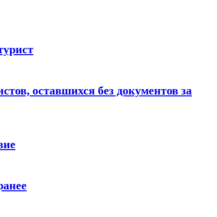
турист
стов, оставшихся без документов за
вие
ранее