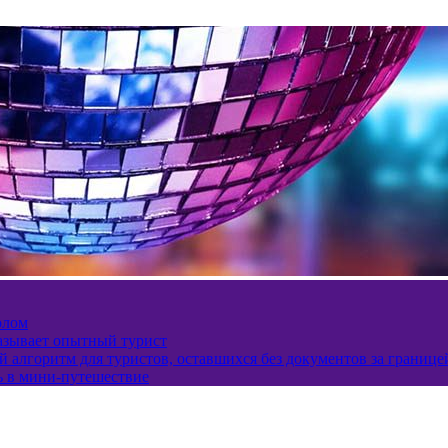
олом
казывает опытный турист
 алгоритм для туристов, оставшихся без документов за границе
ь в мини-путешествие