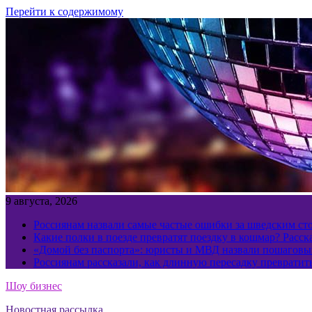
Перейти к содержимому
9 августа, 2026
Россиянам назвали самые частые ошибки за шведским ст
Какие полки в поезде превратят поездку в кошмар? Расс
«Домой без паспорта»: юристы и МВД назвали пошаговый
Россиянам рассказали, как длинную пересадку превратит
Шоу бизнес
Новостная рассылка