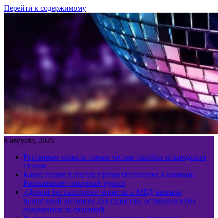
Перейти к содержимому
8 августа, 2026
Россиянам назвали самые частые ошибки за шведским
столом
Какие полки в поезде превратят поездку в кошмар?
Рассказывает опытный турист
«Домой без паспорта»: юристы и МВД назвали
пошаговый алгоритм для туристов, оставшихся без
документов за границей