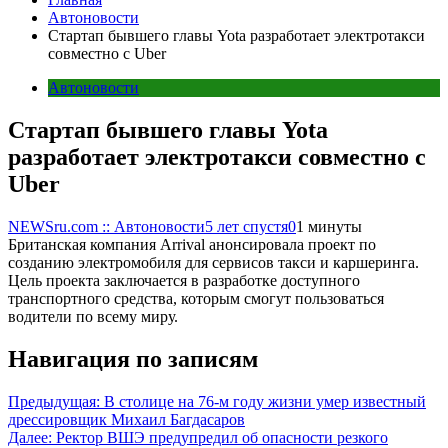
Автоновости
Стартап бывшего главы Yota разработает электротакси
совместно с Uber
Автоновости
Стартап бывшего главы Yota
разработает электротакси совместно с
Uber
NEWSru.com :: Автоновости
5 лет спустя
0
1 минуты
Британская компания Arrival анонсировала проект по
созданию электромобиля для сервисов такси и каршеринга.
Цель проекта заключается в разработке доступного
транспортного средства, которым смогут пользоваться
водители по всему миру.
Навигация по записям
Предыдущая:
В столице на 76-м году жизни умер известный
дрессировщик Михаил Багдасаров
Далее:
Ректор ВШЭ предупредил об опасности резкого