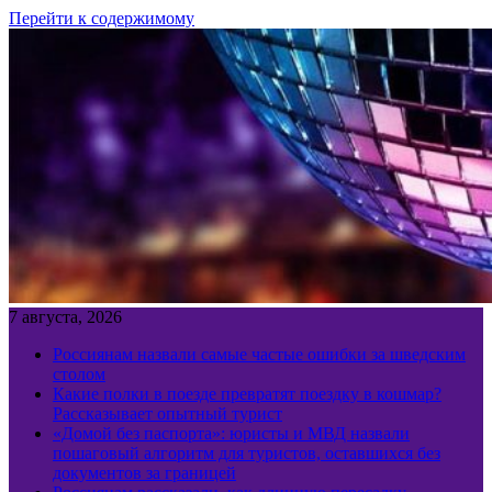
Перейти к содержимому
7 августа, 2026
Россиянам назвали самые частые ошибки за шведским
столом
Какие полки в поезде превратят поездку в кошмар?
Рассказывает опытный турист
«Домой без паспорта»: юристы и МВД назвали
пошаговый алгоритм для туристов, оставшихся без
документов за границей