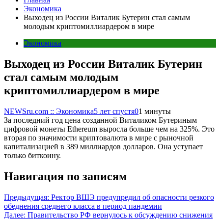
Экономика
Выходец из России Виталик Бутерин стал самым
молодым криптомиллиардером в мире
Экономика
Выходец из России Виталик Бутерин
стал самым молодым
криптомиллиардером в мире
NEWSru.com :: Экономика
5 лет спустя
0
1 минуты
За последний год цена созданной Виталиком Бутериным
цифровой монеты Ethereum выросла больше чем на 325%. Это
вторая по значимости криптовалюта в мире с рыночной
капитализацией в 389 миллиардов долларов. Она уступает
только биткоину.
Навигация по записям
Предыдущая:
Ректор ВШЭ предупредил об опасности резкого
обеднения среднего класса в период пандемии
Далее:
Правительство РФ вернулось к обсуждению снижения