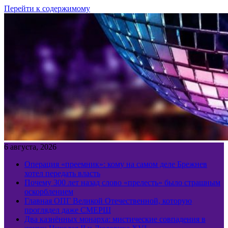
Перейти к содержимому
6 августа, 2026
Операция «преемник»: кому на самом деле Брежнев
хотел передать власть
Почему 300 лет назад слово «прелесть» было страшным
оскорблением
Главная ОПГ Великой Отечественной, которую
проглядел даже СМЕРШ
Два казнённых монарха: мистические совпадения в