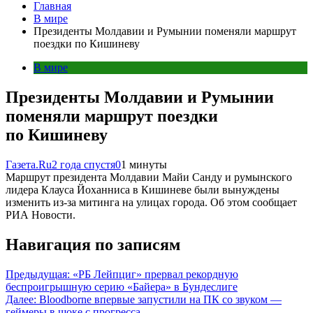
Главная
В мире
Президенты Молдавии и Румынии поменяли маршрут
поездки по Кишиневу
В мире
Президенты Молдавии и Румынии
поменяли маршрут поездки
по Кишиневу
Газета.Ru
2 года спустя
0
1 минуты
Маршрут президента Молдавии Майи Санду и румынского
лидера Клауса Йоханниса в Кишиневе были вынуждены
изменить из-за митинга на улицах города. Об этом сообщает
РИА Новости.
Навигация по записям
Предыдущая:
«РБ Лейпциг» прервал рекордную
беспроигрышную серию «Байера» в Бундеслиге
Далее:
Bloodborne впервые запустили на ПК со звуком —
геймеры в шоке с прогресса