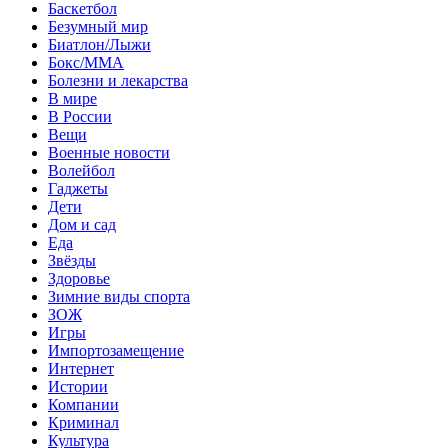
Баскетбол
Безумный мир
Биатлон/Лыжи
Бокс/MMA
Болезни и лекарства
В мире
В России
Вещи
Военные новости
Волейбол
Гаджеты
Дети
Дом и сад
Еда
Звёзды
Здоровье
Зимние виды спорта
ЗОЖ
Игры
Импортозамещение
Интернет
Истории
Компании
Криминал
Культура