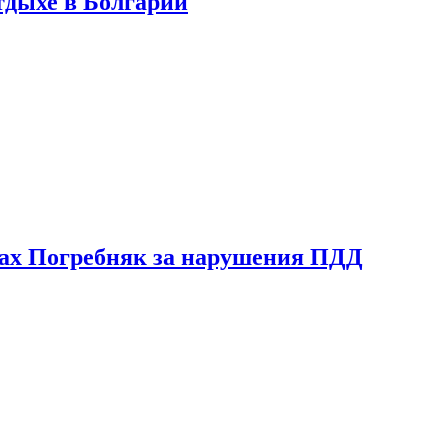
тдыхе в Болгарии
ах Погребняк за нарушения ПДД