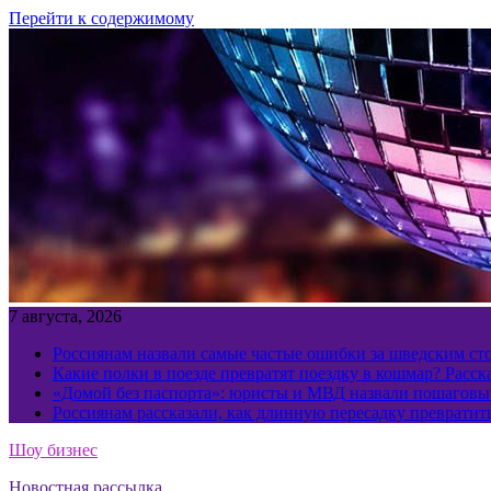
Перейти к содержимому
7 августа, 2026
Россиянам назвали самые частые ошибки за шведским ст
Какие полки в поезде превратят поездку в кошмар? Расс
«Домой без паспорта»: юристы и МВД назвали пошаговый
Россиянам рассказали, как длинную пересадку превратит
Шоу бизнес
Новостная рассылка