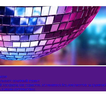
олом
казывает опытный турист
 алгоритм для туристов, оставшихся без документов за границе
ь в мини-путешествие