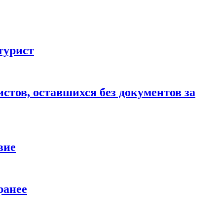
турист
стов, оставшихся без документов за
вие
ранее