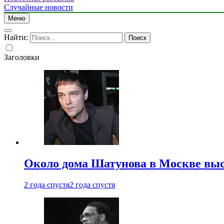
Случайные новости
Меню
Найти:
Заголовки
Около дома Шатунова в Москве выс
2 года спустя
2 года спустя